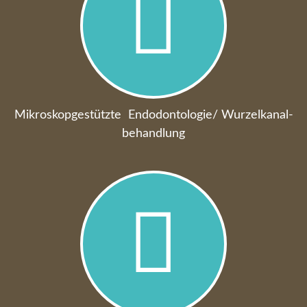
Mikroskop­gestützte ­ En­do­don­tologie/ Wur­zel­ka­nal­
behandlung