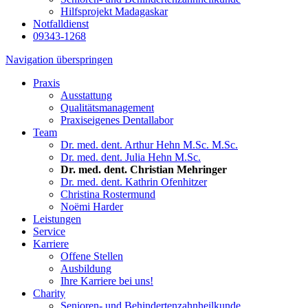
Hilfsprojekt Madagaskar
Notfalldienst
09343-1268
Navigation überspringen
Praxis
Ausstattung
Qualitätsmanagement
Praxiseigenes Dentallabor
Team
Dr. med. dent. Arthur Hehn M.Sc. M.Sc.
Dr. med. dent. Julia Hehn M.Sc.
Dr. med. dent. Christian Mehringer
Dr. med. dent. Kathrin Ofenhitzer
Christina Rostermund
Noëmi Harder
Leistungen
Service
Karriere
Offene Stellen
Ausbildung
Ihre Karriere bei uns!
Charity
Senioren- und Behindertenzahnheilkunde