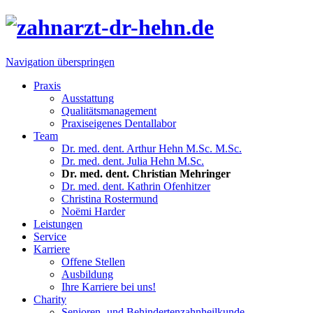
Navigation überspringen
Praxis
Ausstattung
Qualitätsmanagement
Praxiseigenes Dentallabor
Team
Dr. med. dent. Arthur Hehn M.Sc. M.Sc.
Dr. med. dent. Julia Hehn M.Sc.
Dr. med. dent. Christian Mehringer
Dr. med. dent. Kathrin Ofenhitzer
Christina Rostermund
Noëmi Harder
Leistungen
Service
Karriere
Offene Stellen
Ausbildung
Ihre Karriere bei uns!
Charity
Senioren- und Behindertenzahnheilkunde