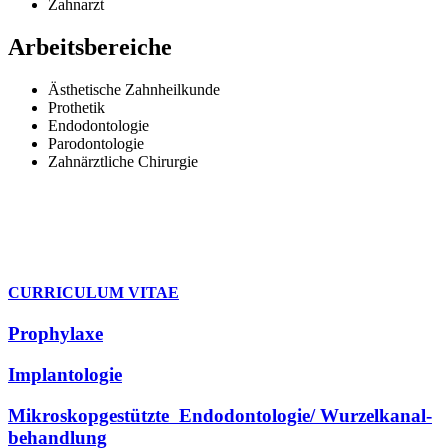
Zahnarzt
Arbeitsbereiche
Ästhetische Zahnheilkunde
Prothetik
Endodontologie
Parodontologie
Zahnärztliche Chirurgie
CURRICULUM VITAE
Prophylaxe
Implantologie
Mikroskop­gestützte ­ En­do­don­tologie/ Wur­zel­ka­nal­
behandlung