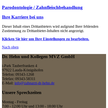
Pa­ro­don­to­lo­gie / Zahn­fleisch­behandlung
Ihre Karriere bei uns
Dieser Inhalt eines Drittanbieters wird aufgrund Ihrer fehlenden
Zustimmung zu Drittanbieter-Inhalten nicht angezeigt.
Klicken Sie hier um Ihre Einstellungen zu bearbeiten.
Nach
oben
Dr. Hehn und Kollegen MVZ GmbH
i-Park Tauberfranken 4
97922 Lauda-Königshofen
Telefon: 09343-1268
Telefax: 09343-58311
E-Mail:
info@zahnarzt-dr-hehn.de
Unsere Sprechzeiten
Montag - Freitag
7:00 - 12:00 Uhr und 13:00 - 18:00 Uhr