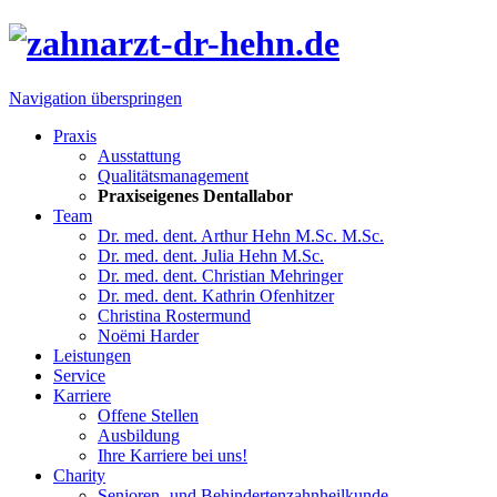
Navigation überspringen
Praxis
Ausstattung
Qualitätsmanagement
Praxiseigenes Dentallabor
Team
Dr. med. dent. Arthur Hehn M.Sc. M.Sc.
Dr. med. dent. Julia Hehn M.Sc.
Dr. med. dent. Christian Mehringer
Dr. med. dent. Kathrin Ofenhitzer
Christina Rostermund
Noëmi Harder
Leistungen
Service
Karriere
Offene Stellen
Ausbildung
Ihre Karriere bei uns!
Charity
Senioren- und Behindertenzahnheilkunde