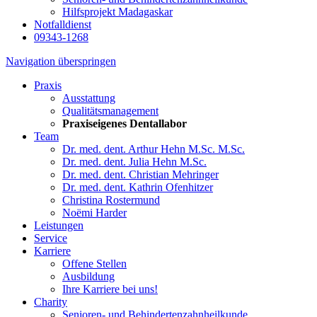
Hilfsprojekt Madagaskar
Notfalldienst
09343-1268
Navigation überspringen
Praxis
Ausstattung
Qualitätsmanagement
Praxiseigenes Dentallabor
Team
Dr. med. dent. Arthur Hehn M.Sc. M.Sc.
Dr. med. dent. Julia Hehn M.Sc.
Dr. med. dent. Christian Mehringer
Dr. med. dent. Kathrin Ofenhitzer
Christina Rostermund
Noëmi Harder
Leistungen
Service
Karriere
Offene Stellen
Ausbildung
Ihre Karriere bei uns!
Charity
Senioren- und Behindertenzahnheilkunde