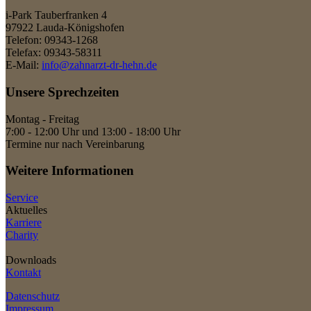
i-Park Tauberfranken 4
97922 Lauda-Königshofen
Telefon: 09343-1268
Telefax: 09343-58311
E-Mail:
info@zahnarzt-dr-hehn.de
Unsere Sprechzeiten
Montag - Freitag
7:00 - 12:00 Uhr und 13:00 - 18:00 Uhr
Termine nur nach Vereinbarung
Weitere Informationen
Service
Aktuelles
Karriere
Charity
Downloads
Kontakt
Datenschutz
Impressum