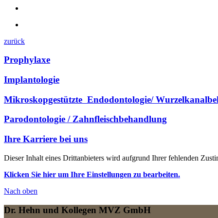
zurück
Prophylaxe
Implantologie
Mikroskop­gestützte ­ En­do­don­tologie/ Wur­zel­ka­nal­
Pa­ro­don­to­lo­gie / Zahn­fleisch­behandlung
Ihre Karriere bei uns
Dieser Inhalt eines Drittanbieters wird aufgrund Ihrer fehlenden Zust
Klicken Sie hier um Ihre Einstellungen zu bearbeiten.
Nach
oben
Dr. Hehn und Kollegen MVZ GmbH