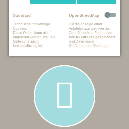
Standard
OpenStreetMap
Technische notwendige
Für die Anzeige einer
Cookies.
Anfahrtskizze wird von der
Diese Option kann nicht
OpenStreetMap Foundation
abgelehnt werden, weil die
Ihre IP-Adresse gespeichert
Seite sonst nicht
und Daten nach
funktionstüchtig ist.
Großbritannien übertragen.
Pa­ro­don­to­lo­gie / Zahn­fleisch­behandlung